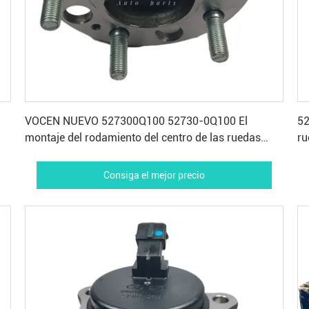
Consiga el mejor precio
VOCEN NUEVO 527300Q100 52730-0Q100 El
52
montaje del rodamiento del centro de las ruedas
ru
traseras para el Hyundai ix25 i30 Accent Creta
Ca
Elantra
Consiga el mejor precio