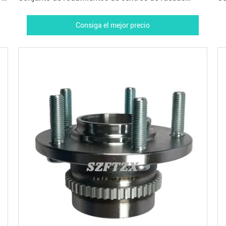
traseros para Ix25 I30 Accent Elantra
H
Consiga el mejor precio