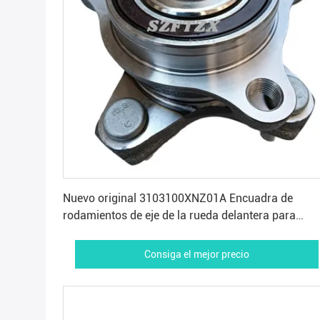
Consiga el mejor precio
Nuevo original 3103100XNZ01A Encuadra de
rodamientos de eje de la rueda delantera para
GREAT WALL ORA RI R2
Consiga el mejor precio