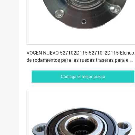
Consiga el mejor precio
VOCEN NUEVO 527102D115 52710-2D115 Elenco
de rodamientos para las ruedas traseras para el
Hyundai Elantra KIA Spectra 2.0L Cerato
Consiga el mejor precio