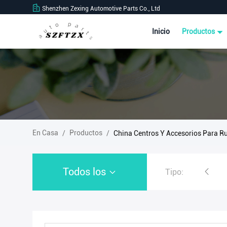
Shenzhen Zexing Automotive Parts Co., Ltd
Inicio
Productos
En Casa
Productos
/
/
China Centros Y Accesorios Para R
Todos los
Tipo:
Muelle de relojes automáticos