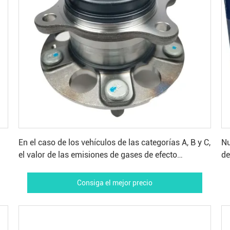
Consiga el mejor precio
En el caso de los vehículos de las categorías A, B y C,
Nu
el valor de las emisiones de gases de efecto
de
invernadero es el valor de las emisiones de gases de
So
efecto invernadero.
Consiga el mejor precio