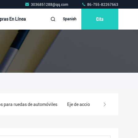
3036851288@qq.com
86-755-82267663
Cita
ras En Línea
Spanish
os para ruedas de automóviles
Eje de accionamiento automático y 