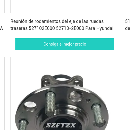
Consiga el mejor precio
Reunión de rodamientos del eje de las ruedas
51
TA
traseras 527102E000 52710-2E000 Para Hyundai
de
Tucson Kia Sportage
O
Consiga el mejor precio