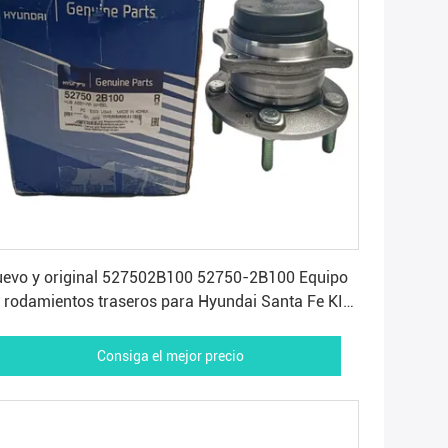
Consiga el mejor precio
evo y original 527502B100 52750-2B100 Equipo
 rodamientos traseros para Hyundai Santa Fe KIA
rento
Consiga el mejor precio