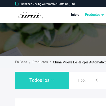
Shenzhen Zexing Automotive Parts Co., Ltd
Inicio
Productos
En Casa
Productos
/
/
China Muelle De Relojes Automátic
Todos los
Tipo:
Muelle de relojes automáticos