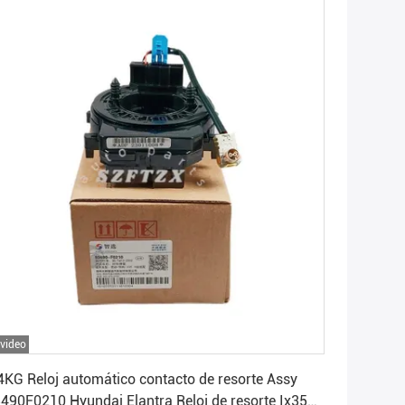
 video
Consiga el mejor precio
4KG Reloj automático contacto de resorte Assy
490F0210 Hyundai Elantra Reloj de resorte Ix35