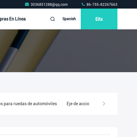
3036851288@qq.com
86-755-82267663
Cita
ras En Línea
Spanish
os para ruedas de automóviles
Eje de accionamiento automático y 