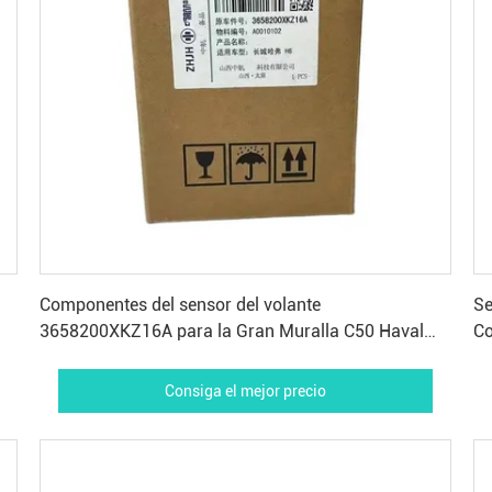
Consiga el mejor precio
Componentes del sensor del volante
Se
3658200XKZ16A para la Gran Muralla C50 Haval
Co
Hovel H6 M6
Ha
Consiga el mejor precio