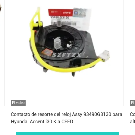
El video
El
Consiga el mejor precio
Contacto de resorte del reloj Assy 93490G3130 para
Co
Hyundai Accent i30 Kia CEED
al