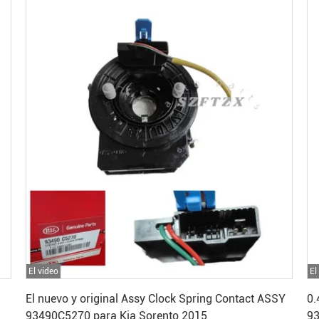
El video
El
Consiga el mejor precio
El nuevo y original Assy Clock Spring Contact ASSY
0.
93490C5270 para Kia Sorento 2015
93