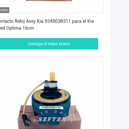
 video
Consiga el mejor precio
ntacto Reloj Assy Kia 934903R311 para el Kia
eed Optima 16cm
Consiga el mejor precio