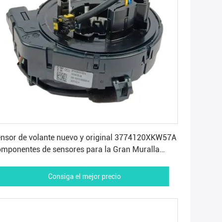
Consiga el mejor precio
nsor de volante nuevo y original 3774120XKW57A
mponentes de sensores para la Gran Muralla
val Hovel H8 H9
Consiga el mejor precio