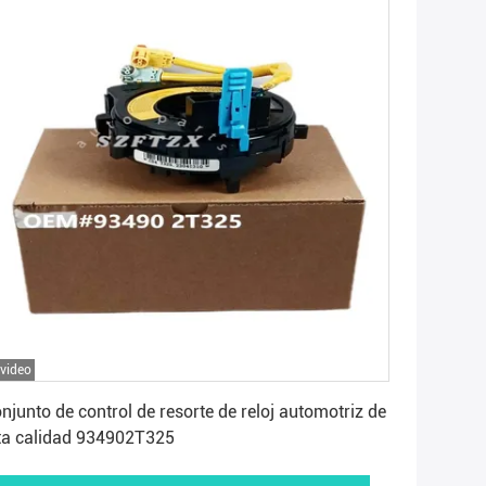
 video
Consiga el mejor precio
njunto de control de resorte de reloj automotriz de
ta calidad 934902T325