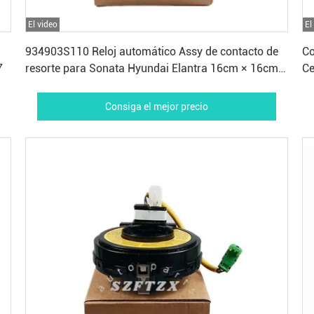
El video
El
Consiga el mejor precio
934903S110 Reloj automático Assy de contacto de
Co
7
resorte para Sonata Hyundai Elantra 16cm × 16cm ×
C
16cm
Consiga el mejor precio