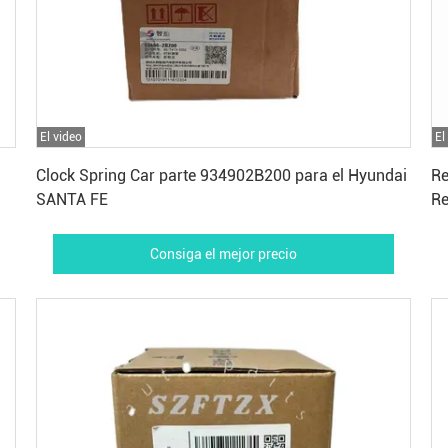
El video
El
Consiga el mejor precio
Clock Spring Car parte 934902B200 para el Hyundai
Re
SANTA FE
Re
3
Consiga el mejor precio