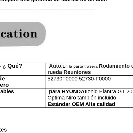
- ¿ Qué?
Auto.
Rodamiento de
En la parte trasera
rueda
Reuniones
de
52730F0000 52730-F0000
ero
cables
para HYUNDAI
Ioniq Elantra GT 2
Optima Niro también incluido
Estándar OEM Alta calidad
tes