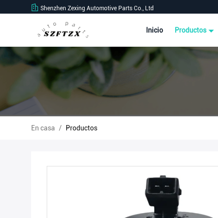
Shenzhen Zexing Automotive Parts Co., Ltd
Inicio
Productos
En casa
/
Productos