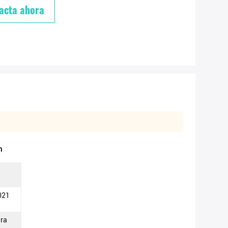
acta ahora
m
021
ura