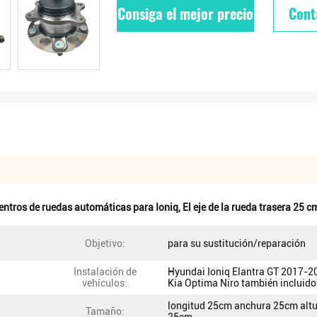
Consiga el mejor precio
Cont
entros de ruedas automáticas para Ioniq
,
El eje de la rueda trasera 25 c
Objetivo:
para su sustitución/reparación
Instalación de
Hyundai Ioniq Elantra GT 2017-2
vehículos:
Kia Optima Niro también incluido
longitud 25cm anchura 25cm alt
Tamaño: