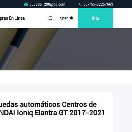
3036851288@qq.com
86-755-82267663
Cita
ras En Línea
Spanish
uedas automáticos Centros de
NDAI Ioniq Elantra GT 2017-2021