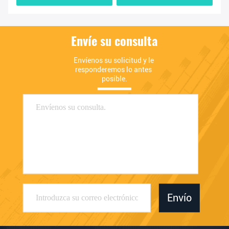
VV5
Envíe su consulta
Envíenos su solicitud y le 
responderemos lo antes 
posible.
Envío