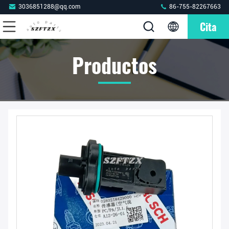
3036851288@qq.com
86-755-82267663
Cita
Productos