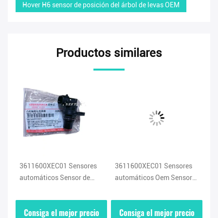
Hover H6 sensor de posición del árbol de levas OEM
Productos similares
3611600XEC01 Sensores
3611600XEC01 Sensores
Bo
automáticos Sensor de
automáticos Oem Sensor
Se
posición del árbol de
de posición del árbol de
ma
resorte de admisión para
levas para la Gran Muralla
pa
io
Consiga el mejor precio
Consiga el mejor precio
C
ra
flotador H4 H6 H8 H9 WEY
Haval Hover H4 H6
Bu