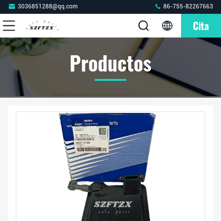
3036851288@qq.com
86-755-82267663
Cita
Productos