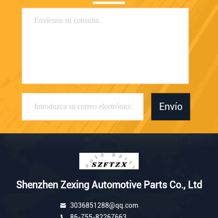
Envío
Shenzhen Zexing Automotive Parts Co., Ltd
3036851288@qq.com
86-755-82267663