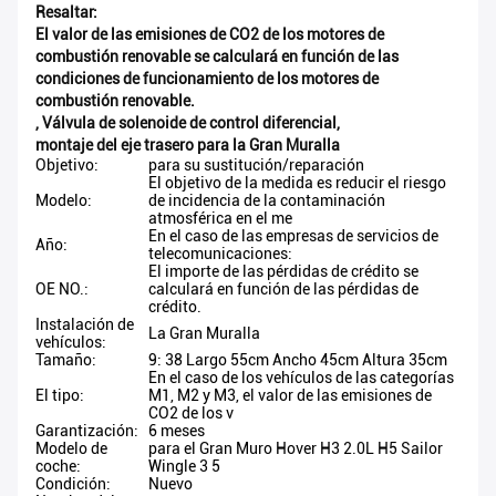
Resaltar:
El valor de las emisiones de CO2 de los motores de
combustión renovable se calculará en función de las
condiciones de funcionamiento de los motores de
combustión renovable.
,
Válvula de solenoide de control diferencial
,
montaje del eje trasero para la Gran Muralla
Objetivo:
para su sustitución/reparación
El objetivo de la medida es reducir el riesgo
Modelo:
de incidencia de la contaminación
atmosférica en el me
En el caso de las empresas de servicios de
Año:
telecomunicaciones:
El importe de las pérdidas de crédito se
OE NO.:
calculará en función de las pérdidas de
crédito.
Instalación de
La Gran Muralla
vehículos:
Tamaño:
9: 38 Largo 55cm Ancho 45cm Altura 35cm
En el caso de los vehículos de las categorías
El tipo:
M1, M2 y M3, el valor de las emisiones de
CO2 de los v
Garantización:
6 meses
Modelo de
para el Gran Muro Hover H3 2.0L H5 Sailor
coche:
Wingle 3 5
Condición:
Nuevo