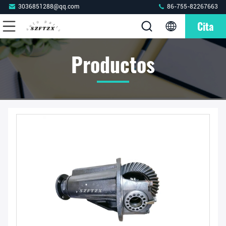
3036851288@qq.com
86-755-82267663
Cita
Productos