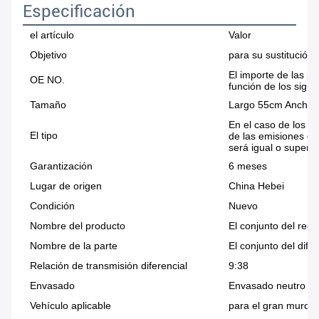
Especificación
el artículo
Valor
Objetivo
para su sustitución
El importe de las pé
OE NO.
función de los sigui
Tamaño
Largo 55cm Ancho 
En el caso de los v
El tipo
de las emisiones de
será igual o superi
Garantización
6 meses
Lugar de origen
China Hebei
Condición
Nuevo
Nombre del producto
El conjunto del redu
Nombre de la parte
El conjunto del difer
Relación de transmisión diferencial
9:38
Envasado
Envasado neutro Fu
Vehículo aplicable
para el gran muro H