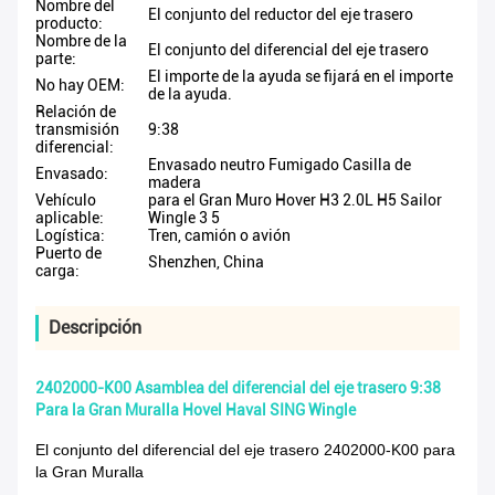
Nombre del
El conjunto del reductor del eje trasero
producto:
Nombre de la
El conjunto del diferencial del eje trasero
parte:
El importe de la ayuda se fijará en el importe
No hay OEM:
de la ayuda.
Relación de
transmisión
9:38
diferencial:
Envasado neutro Fumigado Casilla de
Envasado:
madera
Vehículo
para el Gran Muro Hover H3 2.0L H5 Sailor
aplicable:
Wingle 3 5
Logística:
Tren, camión o avión
Puerto de
Shenzhen, China
carga:
Descripción
2402000-K00 Asamblea del diferencial del eje trasero 9:38
Para la Gran Muralla Hovel Haval SING Wingle
El conjunto del diferencial del eje trasero 2402000-K00 para
la Gran Muralla