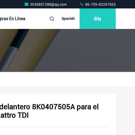
3036851288@qq.com
86-755-82267663
Cita
ras En Línea
Spanish
 delantero 8K0407505A para el
attro TDI