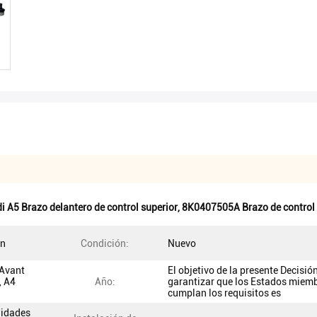
i A5 Brazo delantero de control superior
,
8K0407505A Brazo de control 
ón
Condición:
Nuevo
 Avant
El objetivo de la presente Decisió
, A4
Año:
garantizar que los Estados miem
cumplan los requisitos es
nidades