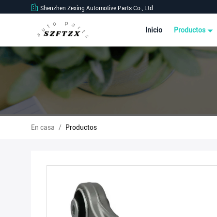
Shenzhen Zexing Automotive Parts Co., Ltd
Inicio
Productos
En casa
/
Productos