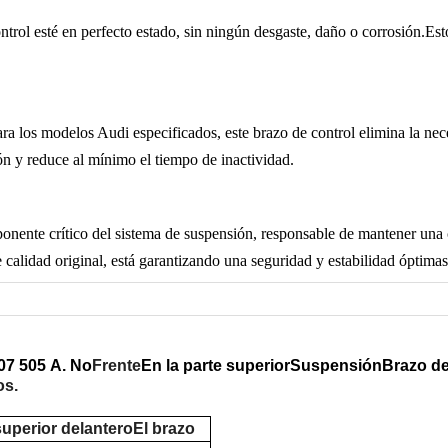
ontrol esté en perfecto estado, sin ningún desgaste, daño o corrosión.Es
a los modelos Audi especificados, este brazo de control elimina la nece
ión y reduce al mínimo el tiempo de inactividad.
ponente crítico del sistema de suspensión, responsable de mantener una
calidad original, está garantizando una seguridad y estabilidad óptimas
07 505
A. No
Frente
En la parte superior
Suspensión
Brazo de
os.
superior delantero
El brazo