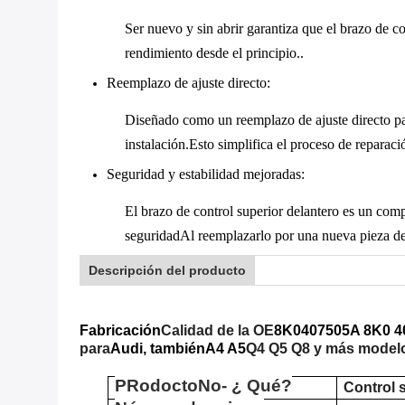
Ser nuevo y sin abrir garantiza que el brazo de c
rendimiento desde el principio..
Reemplazo de ajuste directo
:
Diseñado como un reemplazo de ajuste directo par
instalación.Esto simplifica el proceso de reparac
Seguridad y estabilidad mejoradas
:
El brazo de control superior delantero es un com
seguridadAl reemplazarlo por una nueva pieza de 
Descripción del producto
Fabricación
Calidad de la OE
8K0407505A 8K0 4
para
Audi, también
A4 A5
Q4 Q5 Q8 y más model
P
Rodocto
No
- ¿ Qué?
Control 