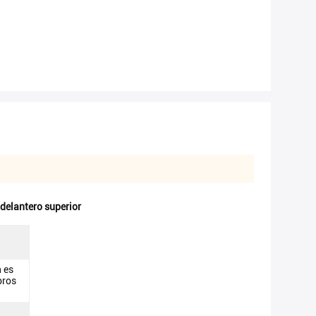
delantero superior
n es
bros