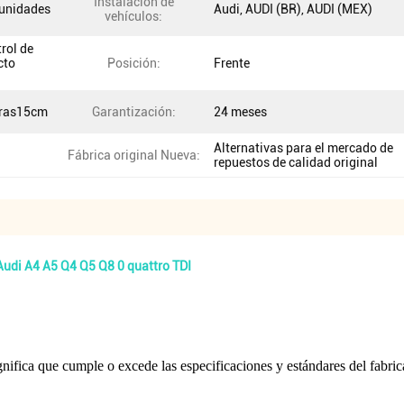
Instalación de
 unidades
Audi, AUDI (BR), AUDI (MEX)
vehículos:
rol de
cto
Posición:
Frente
uras15cm
Garantización:
24 meses
Alternativas para el mercado de
Fábrica original Nueva:
repuestos de calidad original
Audi A4 A5 Q4 Q5 Q8 0 quattro TDI
gnifica que cumple o excede las especificaciones y estándares del fabrica