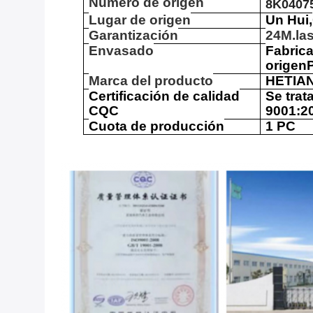
Número de origen
8K04075
Lugar de origen
Un Hui,
Garantización
24
M.
la
Envasado
Fabric
origen
Marca del producto
HETIA
Certificación de calidad
Se trat
CQC
9001:2
Cuota de producción
1 PC