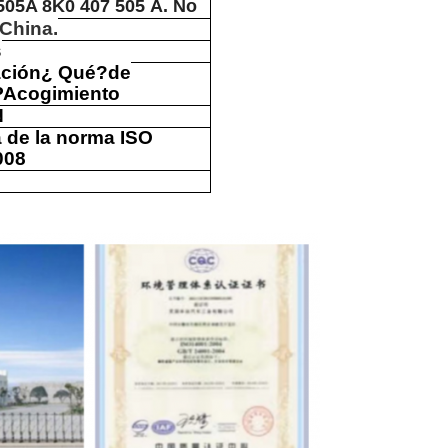
05A 8K0 407 505
A. No
China.
s
ación
¿ Qué?
de
P
Acogimiento
N
a de la norma ISO
008